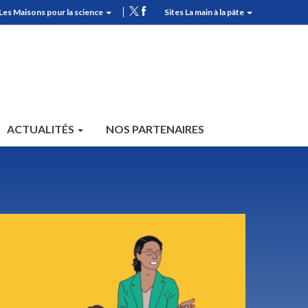
Les Maisons pour la science
Sites La main à la pâte
MPLS
Top
header
ACTUALITÉS
NOS PARTENAIRES