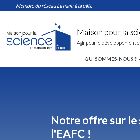
Home
Aller
Membre du réseau La main à la pâte
Région
au
contenu
principal
Maison pour la sc
Agir pour le développement p
QUI SOMMES-NOUS ?
MPLS
Bretagne
Nav
principale
Notre offre sur le 
l'EAFC !