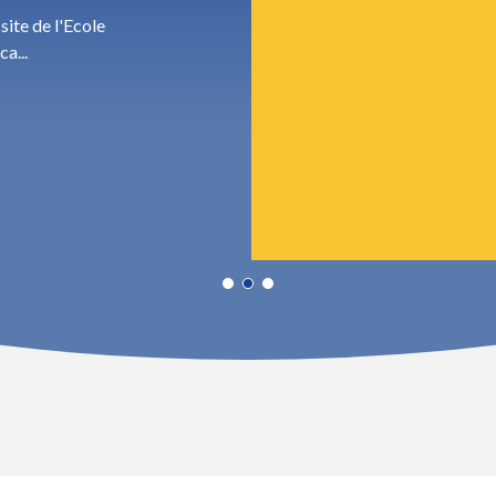
site de l'Ecole
a...