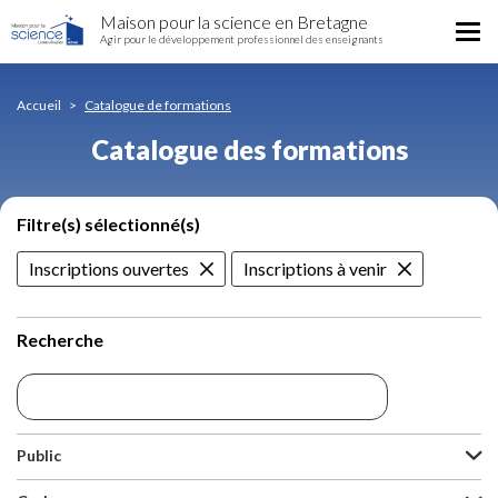
Catalogue
Aller
Maison pour la science en Bretagne
des
Tog
au
Agir pour le développement professionnel des enseignants
formations
nav
contenu
principal
Accueil
Catalogue de formations
Catalogue des formations
Filtre(s) sélectionné(s)
Inscriptions ouvertes
Inscriptions à venir
Recherche
Public