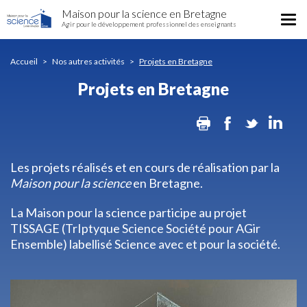
Projets
Aller
Maison pour la science en Bretagne
en
Tog
au
Agir pour le développement professionnel des enseignants
Bretagne
nav
contenu
principal
Accueil
Nos autres activités
Projets en Bretagne
Projets en Bretagne
Print
Facebook
Twitter
Lin
Les projets réalisés et en cours de réalisation par la
Maison pour la science
en Bretagne.
La Maison pour la science participe au projet
TISSAGE (TrIptyque Science Société pour AGir
Ensemble) labellisé Science avec et pour la société.