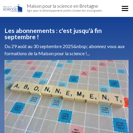
Home
Aller
Maison pour la science en Bretagne
Région
Tog
au
Agir pour le développement professionnel des enseignants
nav
contenu
principal
Les abonnements : c'est jusqu'à fin
septembre !
Du 29 août au 30 septembre 2025&nbsp; abonnez vous aux
formations de la Maison pour la science !...