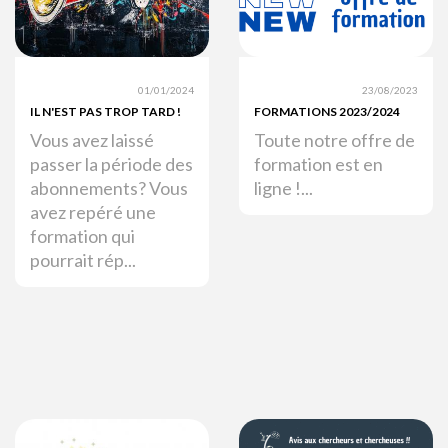
01/01/2024
23/08/2023
IL N'EST PAS TROP TARD !
FORMATIONS 2023/2024
Vous avez laissé
Toute notre offre de
passer la période des
formation est en
abonnements? Vous
ligne !...
avez repéré une
formation qui
pourrait rép...