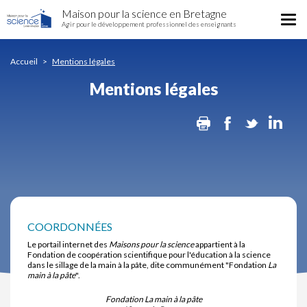
Mentions
Aller
Maison pour la science en Bretagne
légales
Tog
au
Agir pour le développement professionnel des enseignants
nav
contenu
principal
Accueil
Mentions légales
Mentions légales
Print
Facebook
Twitter
Lin
COORDONNÉES
Le portail internet des
Maisons pour la science
appartient à la
Fondation de coopération scientifique pour l'éducation à la science
dans le sillage de la main à la pâte, dite communément "Fondation
La
main à la pâte
".
Fondation La main à la pâte