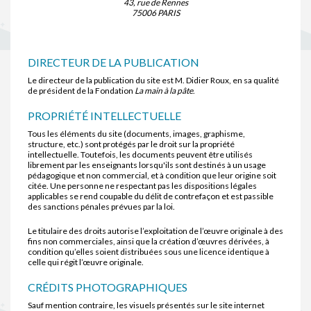
43, rue de Rennes
75006 PARIS
DIRECTEUR DE LA PUBLICATION
Le directeur de la publication du site est M. Didier Roux, en sa qualité
de président de la Fondation
La main à la pâte
.
PROPRIÉTÉ INTELLECTUELLE
Tous les éléments du site (documents, images, graphisme,
structure, etc.) sont protégés par le droit sur la propriété
intellectuelle. Toutefois, les documents peuvent être utilisés
librement par les enseignants lorsqu'ils sont destinés à un usage
pédagogique et non commercial, et à condition que leur origine soit
citée. Une personne ne respectant pas les dispositions légales
applicables se rend coupable du délit de contrefaçon et est passible
des sanctions pénales prévues par la loi.
Le titulaire des droits autorise l’exploitation de l’œuvre originale à des
fins non commerciales, ainsi que la création d’œuvres dérivées, à
condition qu’elles soient distribuées sous une licence identique à
celle qui régit l’œuvre originale.
CRÉDITS PHOTOGRAPHIQUES
Sauf mention contraire, les visuels présentés sur le site internet