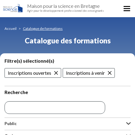
Catalogue
Aller
Maison pour la science en Bretagne
des
Tog
au
Agir pour le développement professionnel des enseignants
formations
nav
contenu
principal
Accueil
Catalogue de formations
Catalogue des formations
Filtre(s) sélectionné(s)
Inscriptions ouvertes
Inscriptions à venir
Recherche
Public