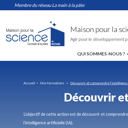
Découvrir
Aller
Membre du réseau La main à la pâte
et
au
comprendre
contenu
l’intelligence
principal
artificielle
Maison pour la sc
Agir pour le développement p
QUI SOMMES-NOUS ?
MPLS
Bretagne
Nav
Accueil
Nos formations
Découvrir et comprendre l’intelligence 
principale
Découvrir et
L’objectif de cette action est de découvrir et comprendr
l’intelligence artificielle (IA).