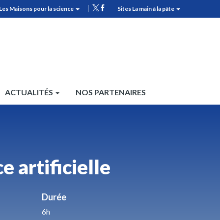
Les Maisons pour la science
Sites La main à la pâte
MPLS
Top
header
ACTUALITÉS
NOS PARTENAIRES
 artificielle
Durée
6h