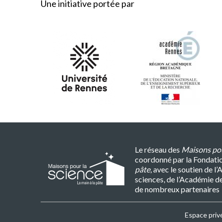
Une initiative portée par
Le réseau des
Maisons pou
coordonné par la Fondati
pâte
, avec le soutien de 
sciences, de l’Académie d
de nombreux partenaires
MPLS
Espace priv