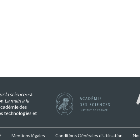
r la science
est
on
La main à la
l’Académie des
es technologies et
é
Mentions légales
Conditions Générales d'Utilisation
Nou