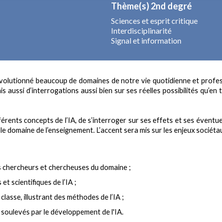
Thème(s) 2nd degré
Sciences et esprit critique
Interdisciplinarité
Signal et information
évolutionné beaucoup de domaines de notre vie quotidienne et professi
is aussi d’interrogations aussi bien sur ses réelles possibilités qu’en
fférents concepts
de l’IA, de s’interroger sur ses effets et ses
éventuel
s le domaine de l’enseignement. L’accent sera mis sur les enjeux sociétau
chercheurs et chercheuses du domaine ;
t scientifiques de l’IA ;
asse, illustrant des m
éthodes de l’IA ;
oulevés par le développement de l'IA.