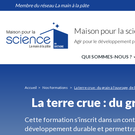
La
Aller
Membre du réseau La main à la pâte
terre
au
crue
contenu
:
principal
du
Maison pour la sc
grain
à
Agir pour le développement p
l’ouvrage,
de
QUI SOMMES-NOUS ?
la
MPLS
tradition
à
Bretagne
l’innovation
Nav
Accueil
Nos formations
La terre crue : du grain à l’ouvrage, de 
principale
La terre crue : du g
Cette formation s’inscrit dans un con
développement durable et permettr