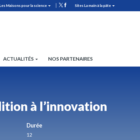
Les Maisons pour la science
Sites La main à la pâte
MPLS
Top
header
ACTUALITÉS
NOS PARTENAIRES
dition à l’innovation
Durée
12