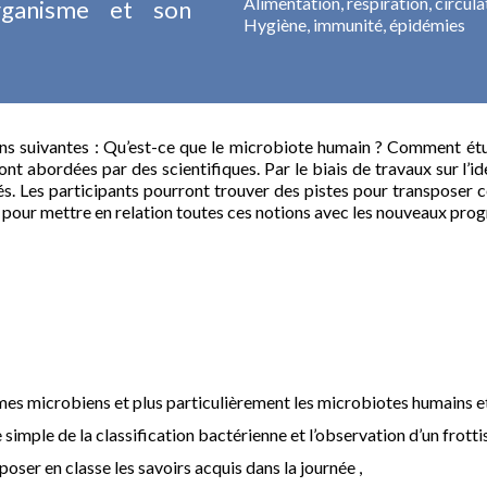
Alimentation, respiration, circula
rganisme et son
Hygiène, immunité, épidémies
ons suivantes : Qu’est-ce que le microbiote humain ? Comment ét
t abordées par des scientifiques. Par le biais de travaux sur l’id
s. Les participants pourront trouver des pistes pour transposer c
u pour mettre en relation toutes ces notions avec les nouveaux pr
mes microbiens et plus particulièrement les microbiotes humains et 
imple de la classification bactérienne et l’observation d’un frotti
oser en classe les savoirs acquis dans la journée ,