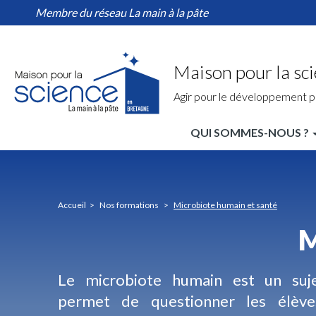
Microbiote
Aller
Membre du réseau La main à la pâte
humain
au
et
contenu
santé
principal
Maison pour la sc
Agir pour le développement p
QUI SOMMES-NOUS ?
MPLS
Bretagne
Nav
Accueil
Nos formations
Microbiote humain et santé
principale
M
Le microbiote humain est un sujet
permet de questionner les élèv