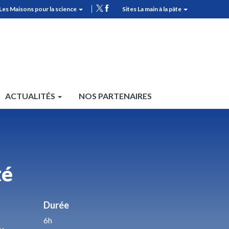
Les Maisons pour la science
Sites La main à la pâte
MPLS
Top
header
ACTUALITÉS
NOS PARTENAIRES
té
Durée
6h