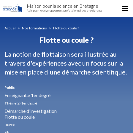
Flotte
Aller
Maison pour la science en Bretagne
ou
Tog
au
Agir pour le développement professionnel des enseignants
coule
nav
contenu
?
principal
Accueil
Nos formations
Flotte ou coule ?
Flotte ou coule ?
La notion de flottaison sera illustrée au
travers d'expériences avec un focus sur la
mise en place d'une démarche scientifique.
Public
Enseignant.e 1er degré
Thème(s) 1er degré
Démarche d'investigation
Flotte ou coule
Durée
6h