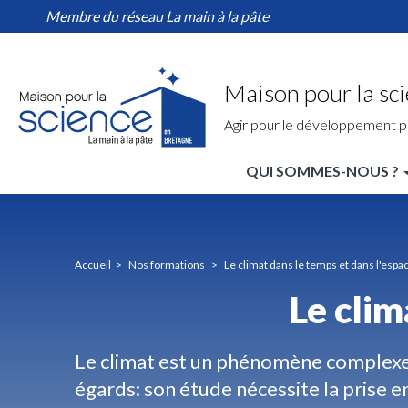
Le
Aller
Membre du réseau La main à la pâte
climat
au
dans
contenu
le
principal
temps
Maison pour la sc
et
dans
Agir pour le développement p
l'espace
QUI SOMMES-NOUS ?
MPLS
Bretagne
Nav
Accueil
Nos formations
Le climat dans le temps et dans l'espa
principale
Le clim
Le climat est un phénomène complexe
égards: son étude nécessite la prise 