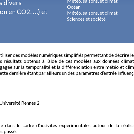
Météo, saisons, et climat
 divers
Océan
on en CO2, …) et
Météo, saisons, et climat
Sciences et société
tiliser des modèles numériques simplifiés permettant de décrire le 
 résultats obtenus à l’aide de ces modèles aux données climatiqu
ngagée sur la temporalité et la différenciation entre météo et cli
tte dernière étant par ailleurs un des paramètres d’entrée influença
Université Rennes 2
re dans le cadre d’activités expérimentales autour de la réalis
et passé.