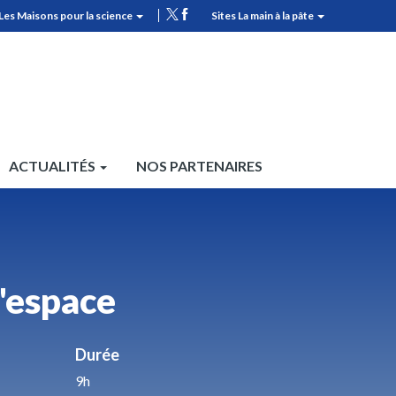
Les Maisons pour la science
Sites La main à la pâte
MPLS
Top
header
ACTUALITÉS
NOS PARTENAIRES
l'espace
Durée
9h