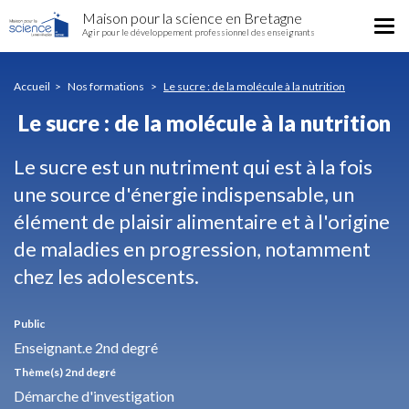
Le
Aller
Maison pour la science en Bretagne
sucre
Tog
au
Agir pour le développement professionnel des enseignants
:
nav
contenu
de
principal
la
Accueil
Nos formations
Le sucre : de la molécule à la nutrition
molécule
à
Le sucre : de la molécule à la nutrition
la
nutrition
Le sucre est un nutriment qui est à la fois
une source d'énergie indispensable, un
élément de plaisir alimentaire et à l'origine
de maladies en progression, notamment
chez les adolescents.
Public
Enseignant.e 2nd degré
Thème(s) 2nd degré
Démarche d'investigation