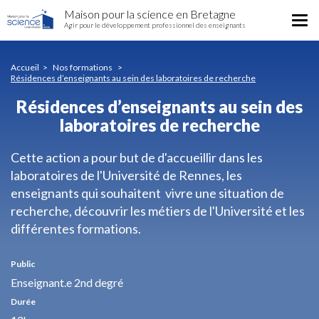
Résidences
Aller
Maison pour la science en Bretagne
d’enseignants
Tog
au
Agir pour le développement professionnel des enseignants
au
nav
contenu
sein
principal
des
Accueil
Nos formations
laboratoires
Résidences d’enseignants au sein des laboratoires de recherche
de
Résidences d’enseignants au sein des
recherche
laboratoires de recherche
Cette action a pour but de d'accueillir dans les
laboratoires de l'Université de Rennes, les
enseignants qui souhaitent vivre une situation de
recherche, découvrir les métiers de l'Université et les
différentes formations.
Public
Enseignant.e 2nd degré
Durée